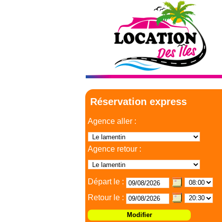
Réservation express
Agence aller :
Agence retour :
Départ le :
Retour le :
Modifier