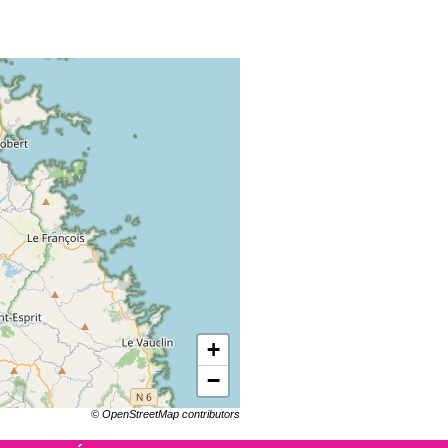
+
−
© OpenStreetMap contributors