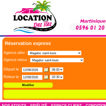
Réservation express
Agence aller :
Agence retour :
Départ le :
Retour le :
Modifier
NOS ATOUTS
FIDÉLITÉ
ESPACE CLIENT
CONDITIO